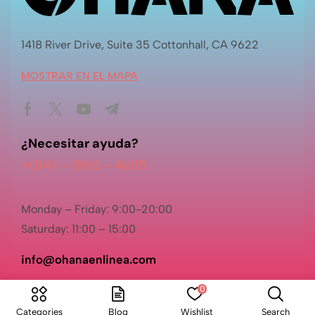
1418 River Drive, Suite 35 Cottonhall, CA 9622
MOSTRAR EN EL MAPA
¿Necesitar ayuda?
+(84) – 1800 – 4635
Monday – Friday: 9:00-20:00
Saturday: 11:00 – 15:00
info@ohanaenlinea.com
0
Categories
Blog
Wishlist
Search